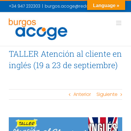
Skip
Language »
+34 947 232303
|
burgos.acoge@redacoge.org
to
content
TALLER Atención al cliente en
inglés (19 a 23 de septiembre)
Anterior
Siguiente
View
Larger