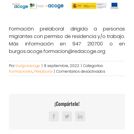
Formación prelaboral dirigida a personas
migrantes con permiso de residencia y/o trabajo.
Más información en 947 210700 o en
burgos.acoge.formacion@redacoge.org
Por
burgosacoge
|
8 septiembre, 2022
|
Categorías:
en
Formaciones
,
Prelaboral
|
Comentarios desactivados
TALLER
Atención
al
cliente
en
¡Compártelo!
inglés
(19
a
Facebook
Twitter
LinkedIn
23
de
septiembre)